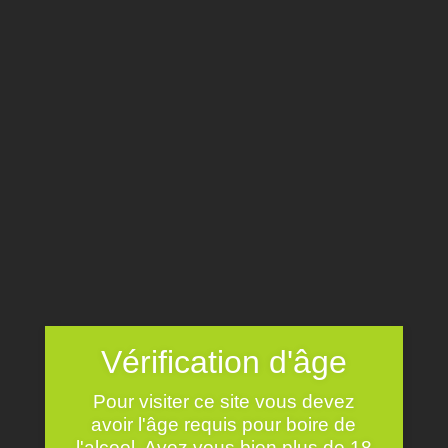
AOC TOURAINE
SAUVIGNON BLANC
Vérification d'âge
Pour visiter ce site vous devez
avoir l'âge requis pour boire de
l'alcool. Avez vous bien plus de 18