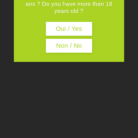
ans ? Do you have more than 18
years old ?
A SERVIR FRAIS
Oui / Yes
CARACTÈRE
Non / No
Ce vin est un parfait exemple des
Rosés de Loire pétillants, il présente
un palais fin, de délicates saveurs de
fraises et de cassis. Une petite touche
de douceur en fin de bouche.
ACCORDS
Ce vin pétillant est parfait avec un
dessert au chocolat ou aux fruits. Il
trouve sa place sur les tables de Noël,
pendant les pique-niques d’été et