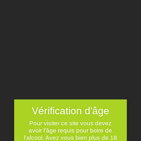
AOC TOURAINE
BRUT ROSÉ
Vérification d'âge
Pour visiter ce site vous devez
avoir l'âge requis pour boire de
l'alcool. Avez vous bien plus de 18